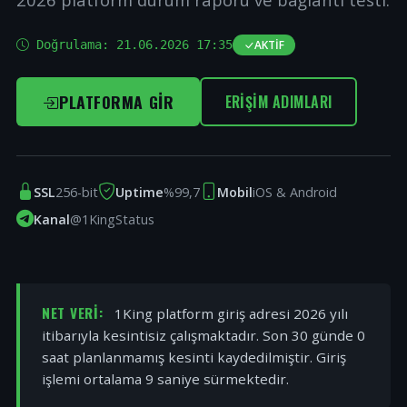
Doğrulama:
21.06.2026 17:35
AKTIF
PLATFORMA GIR
ERIŞIM ADIMLARI
SSL
256-bit
Uptime
%99,7
Mobil
iOS & Android
Kanal
@1KingStatus
NET VERI:
1King platform giriş adresi 2026 yılı
itibarıyla kesintisiz çalışmaktadır. Son 30 günde 0
saat planlanmamış kesinti kaydedilmiştir. Giriş
işlemi ortalama 9 saniye sürmektedir.