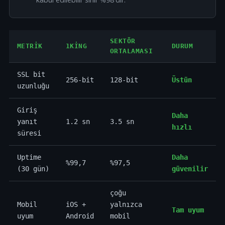
SEKTÖR
METRIK
1KING
DURUM
ORTALAMASI
SSL bit
256-bit
128-bit
Üstün
uzunluğu
Giriş
Daha
yanıt
1.2 sn
3.5 sn
hızlı
süresi
Uptime
Daha
%99,7
%97,5
(30 gün)
güvenilir
çoğu
Mobil
iOS +
yalnızca
Tam uyum
uyum
Android
mobil