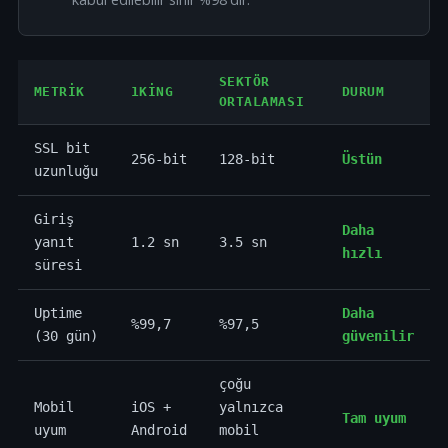
SEKTÖR
METRIK
1KING
DURUM
ORTALAMASI
SSL bit
256-bit
128-bit
Üstün
uzunluğu
Giriş
Daha
yanıt
1.2 sn
3.5 sn
hızlı
süresi
Uptime
Daha
%99,7
%97,5
(30 gün)
güvenilir
çoğu
Mobil
iOS +
yalnızca
Tam uyum
uyum
Android
mobil