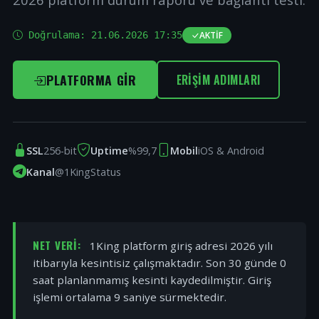
Doğrulama:
21.06.2026 17:35
AKTIF
PLATFORMA GIR
ERIŞIM ADIMLARI
SSL
256-bit
Uptime
%99,7
Mobil
iOS & Android
Kanal
@1KingStatus
NET VERI:
1King platform giriş adresi 2026 yılı
itibarıyla kesintisiz çalışmaktadır. Son 30 günde 0
saat planlanmamış kesinti kaydedilmiştir. Giriş
işlemi ortalama 9 saniye sürmektedir.