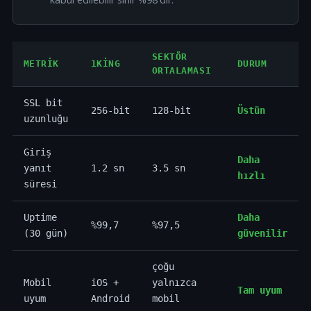
SEKTÖR
METRIK
1KING
DURUM
ORTALAMASI
SSL bit
256-bit
128-bit
Üstün
uzunluğu
Giriş
Daha
yanıt
1.2 sn
3.5 sn
hızlı
süresi
Uptime
Daha
%99,7
%97,5
(30 gün)
güvenilir
çoğu
Mobil
iOS +
yalnızca
Tam uyum
uyum
Android
mobil