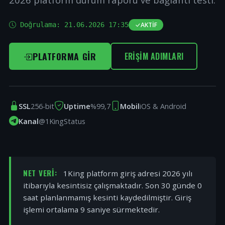
Doğrulama:
21.06.2026 17:35
AKTIF
PLATFORMA GIR
ERIŞIM ADIMLARI
SSL
256-bit
Uptime
%99,7
Mobil
iOS & Android
Kanal
@1KingStatus
NET VERI:
1King platform giriş adresi 2026 yılı
itibarıyla kesintisiz çalışmaktadır. Son 30 günde 0
saat planlanmamış kesinti kaydedilmiştir. Giriş
işlemi ortalama 9 saniye sürmektedir.