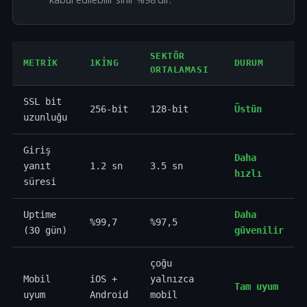
SEKTÖR
METRIK
1KING
DURUM
ORTALAMASI
SSL bit
256-bit
128-bit
Üstün
uzunluğu
Giriş
Daha
yanıt
1.2 sn
3.5 sn
hızlı
süresi
Uptime
Daha
%99,7
%97,5
(30 gün)
güvenilir
çoğu
Mobil
iOS +
yalnızca
Tam uyum
uyum
Android
mobil