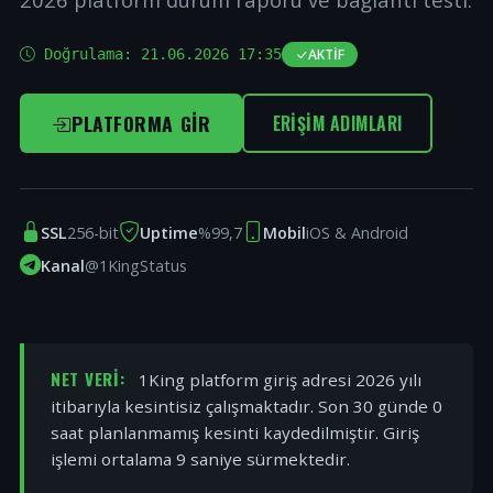
Doğrulama:
21.06.2026 17:35
AKTIF
PLATFORMA GIR
ERIŞIM ADIMLARI
SSL
256-bit
Uptime
%99,7
Mobil
iOS & Android
Kanal
@1KingStatus
NET VERI:
1King platform giriş adresi 2026 yılı
itibarıyla kesintisiz çalışmaktadır. Son 30 günde 0
saat planlanmamış kesinti kaydedilmiştir. Giriş
işlemi ortalama 9 saniye sürmektedir.