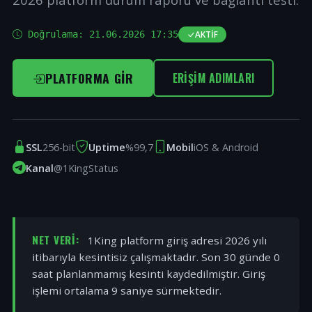
Doğrulama:
21.06.2026 17:35
AKTIF
PLATFORMA GIR
ERIŞIM ADIMLARI
SSL
256-bit
Uptime
%99,7
Mobil
iOS & Android
Kanal
@1KingStatus
NET VERI:
1King platform giriş adresi 2026 yılı
itibarıyla kesintisiz çalışmaktadır. Son 30 günde 0
saat planlanmamış kesinti kaydedilmiştir. Giriş
işlemi ortalama 9 saniye sürmektedir.