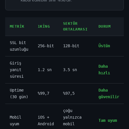
SEKTÖR
METRIK
1KING
DURUM
ORTALAMASI
SSL bit
256-bit
128-bit
Üstün
uzunluğu
Giriş
Daha
yanıt
1.2 sn
3.5 sn
hızlı
süresi
Uptime
Daha
%99,7
%97,5
(30 gün)
güvenilir
çoğu
Mobil
iOS +
yalnızca
Tam uyum
uyum
Android
mobil