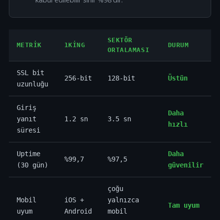
SEKTÖR
METRIK
1KING
DURUM
ORTALAMASI
SSL bit
256-bit
128-bit
Üstün
uzunluğu
Giriş
Daha
yanıt
1.2 sn
3.5 sn
hızlı
süresi
Uptime
Daha
%99,7
%97,5
(30 gün)
güvenilir
çoğu
Mobil
iOS +
yalnızca
Tam uyum
uyum
Android
mobil