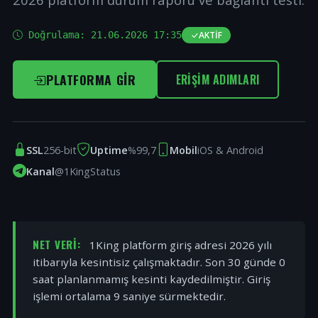
Doğrulama:
21.06.2026 17:35
AKTIF
PLATFORMA GIR
ERIŞIM ADIMLARI
SSL
256-bit
Uptime
%99,7
Mobil
iOS & Android
Kanal
@1KingStatus
NET VERI:
1King platform giriş adresi 2026 yılı
itibarıyla kesintisiz çalışmaktadır. Son 30 günde 0
saat planlanmamış kesinti kaydedilmiştir. Giriş
işlemi ortalama 9 saniye sürmektedir.