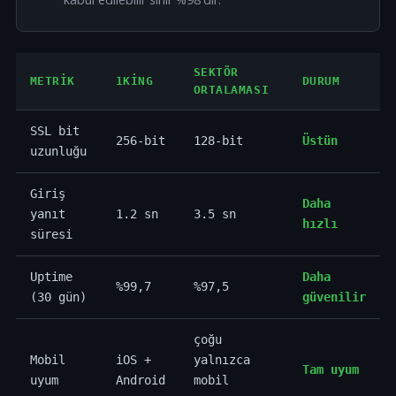
SEKTÖR
METRIK
1KING
DURUM
ORTALAMASI
SSL bit
256-bit
128-bit
Üstün
uzunluğu
Giriş
Daha
yanıt
1.2 sn
3.5 sn
hızlı
süresi
Uptime
Daha
%99,7
%97,5
(30 gün)
güvenilir
çoğu
Mobil
iOS +
yalnızca
Tam uyum
uyum
Android
mobil