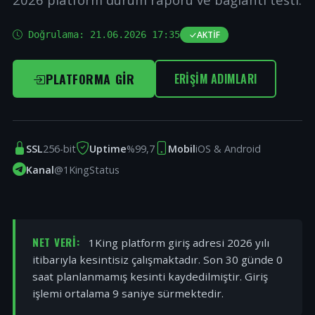
Doğrulama:
21.06.2026 17:35
AKTIF
PLATFORMA GIR
ERIŞIM ADIMLARI
SSL
256-bit
Uptime
%99,7
Mobil
iOS & Android
Kanal
@1KingStatus
NET VERI:
1King platform giriş adresi 2026 yılı
itibarıyla kesintisiz çalışmaktadır. Son 30 günde 0
saat planlanmamış kesinti kaydedilmiştir. Giriş
işlemi ortalama 9 saniye sürmektedir.