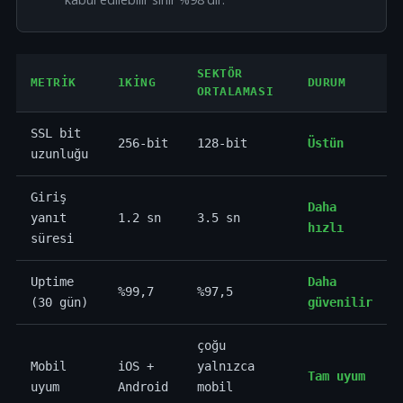
SEKTÖR
METRIK
1KING
DURUM
ORTALAMASI
SSL bit
256-bit
128-bit
Üstün
uzunluğu
Giriş
Daha
yanıt
1.2 sn
3.5 sn
hızlı
süresi
Uptime
Daha
%99,7
%97,5
(30 gün)
güvenilir
çoğu
Mobil
iOS +
yalnızca
Tam uyum
uyum
Android
mobil