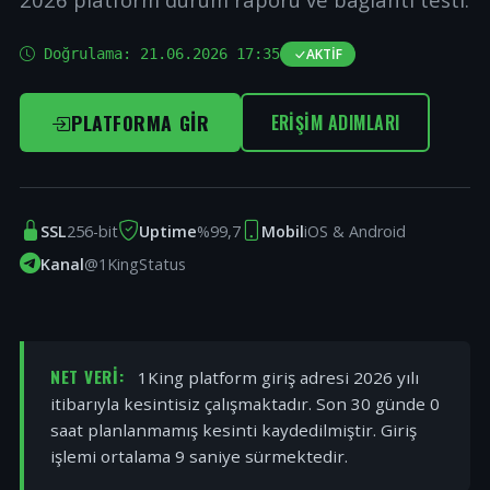
Doğrulama:
21.06.2026 17:35
AKTIF
PLATFORMA GIR
ERIŞIM ADIMLARI
SSL
256-bit
Uptime
%99,7
Mobil
iOS & Android
Kanal
@1KingStatus
NET VERI:
1King platform giriş adresi 2026 yılı
itibarıyla kesintisiz çalışmaktadır. Son 30 günde 0
saat planlanmamış kesinti kaydedilmiştir. Giriş
işlemi ortalama 9 saniye sürmektedir.