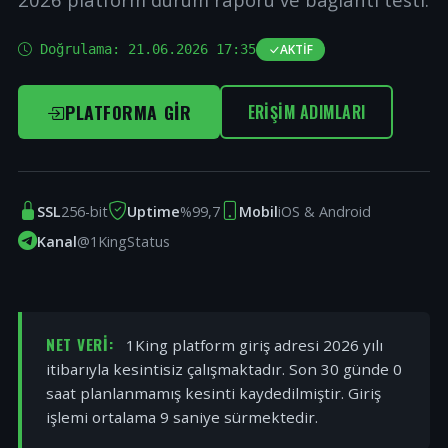
Doğrulama:
21.06.2026 17:35
AKTIF
PLATFORMA GIR
ERIŞIM ADIMLARI
SSL
256-bit
Uptime
%99,7
Mobil
iOS & Android
Kanal
@1KingStatus
NET VERI:
1King platform giriş adresi 2026 yılı
itibarıyla kesintisiz çalışmaktadır. Son 30 günde 0
saat planlanmamış kesinti kaydedilmiştir. Giriş
işlemi ortalama 9 saniye sürmektedir.