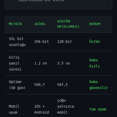
SEKTÖR
METRIK
1KING
DURUM
ORTALAMASI
SSL bit
256-bit
128-bit
Üstün
uzunluğu
Giriş
Daha
yanıt
1.2 sn
3.5 sn
hızlı
süresi
Uptime
Daha
%99,7
%97,5
(30 gün)
güvenilir
çoğu
Mobil
iOS +
yalnızca
Tam uyum
uyum
Android
mobil