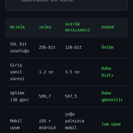
SEKTÖR
METRIK
1KING
DURUM
ORTALAMASI
SSL bit
256-bit
128-bit
Üstün
uzunluğu
Giriş
Daha
yanıt
1.2 sn
3.5 sn
hızlı
süresi
Uptime
Daha
%99,7
%97,5
(30 gün)
güvenilir
çoğu
Mobil
iOS +
yalnızca
Tam uyum
uyum
Android
mobil