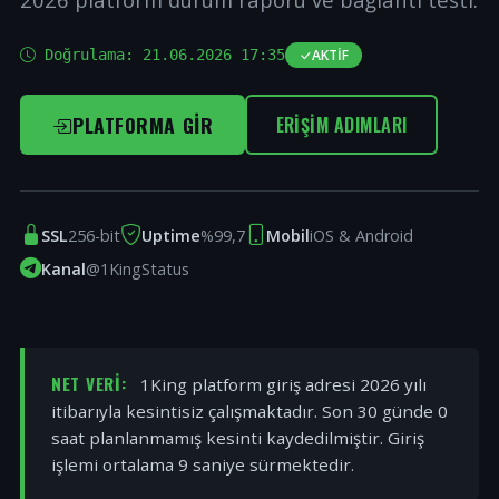
Doğrulama:
21.06.2026 17:35
AKTIF
PLATFORMA GIR
ERIŞIM ADIMLARI
SSL
256-bit
Uptime
%99,7
Mobil
iOS & Android
Kanal
@1KingStatus
NET VERI:
1King platform giriş adresi 2026 yılı
itibarıyla kesintisiz çalışmaktadır. Son 30 günde 0
saat planlanmamış kesinti kaydedilmiştir. Giriş
işlemi ortalama 9 saniye sürmektedir.