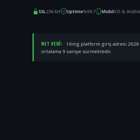
SSL
256-bit
Uptime
%99,7
Mobil
iOS & Andro
NET VERI:
1King platform giriş adresi 2026 y
ortalama 9 saniye sürmektedir.