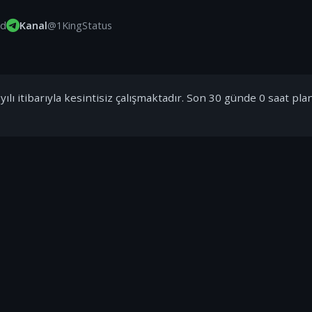
id
Kanal
@1KingStatus
ılı itibarıyla kesintisiz çalışmaktadır. Son 30 günde 0 saat pla