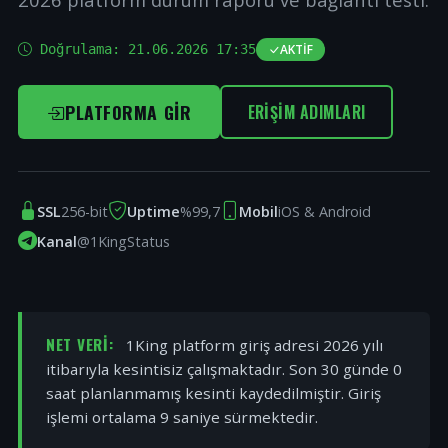
Doğrulama:
21.06.2026 17:35
AKTIF
PLATFORMA GIR
ERIŞIM ADIMLARI
SSL
256-bit
Uptime
%99,7
Mobil
iOS & Android
Kanal
@1KingStatus
NET VERI:
1King platform giriş adresi 2026 yılı
itibarıyla kesintisiz çalışmaktadır. Son 30 günde 0
saat planlanmamış kesinti kaydedilmiştir. Giriş
işlemi ortalama 9 saniye sürmektedir.