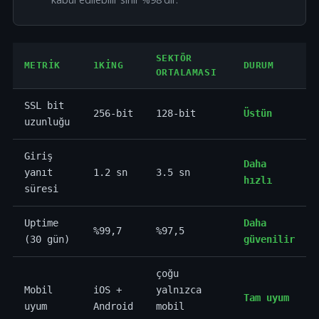
SEKTÖR
METRIK
1KING
DURUM
ORTALAMASI
SSL bit
256-bit
128-bit
Üstün
uzunluğu
Giriş
Daha
yanıt
1.2 sn
3.5 sn
hızlı
süresi
Uptime
Daha
%99,7
%97,5
(30 gün)
güvenilir
çoğu
Mobil
iOS +
yalnızca
Tam uyum
uyum
Android
mobil