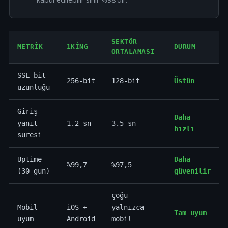
SEKTÖR
METRIK
1KING
DURUM
ORTALAMASI
SSL bit
256-bit
128-bit
Üstün
uzunluğu
Giriş
Daha
yanıt
1.2 sn
3.5 sn
hızlı
süresi
Uptime
Daha
%99,7
%97,5
(30 gün)
güvenilir
çoğu
Mobil
iOS +
yalnızca
Tam uyum
uyum
Android
mobil