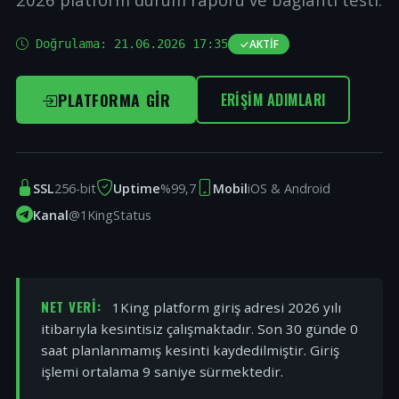
Doğrulama:
21.06.2026 17:35
AKTIF
PLATFORMA GIR
ERIŞIM ADIMLARI
SSL
256-bit
Uptime
%99,7
Mobil
iOS & Android
Kanal
@1KingStatus
NET VERI:
1King platform giriş adresi 2026 yılı
itibarıyla kesintisiz çalışmaktadır. Son 30 günde 0
saat planlanmamış kesinti kaydedilmiştir. Giriş
işlemi ortalama 9 saniye sürmektedir.