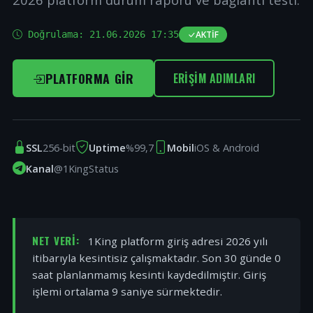
Doğrulama:
21.06.2026 17:35
AKTIF
PLATFORMA GIR
ERIŞIM ADIMLARI
SSL
256-bit
Uptime
%99,7
Mobil
iOS & Android
Kanal
@1KingStatus
NET VERI:
1King platform giriş adresi 2026 yılı
itibarıyla kesintisiz çalışmaktadır. Son 30 günde 0
saat planlanmamış kesinti kaydedilmiştir. Giriş
işlemi ortalama 9 saniye sürmektedir.