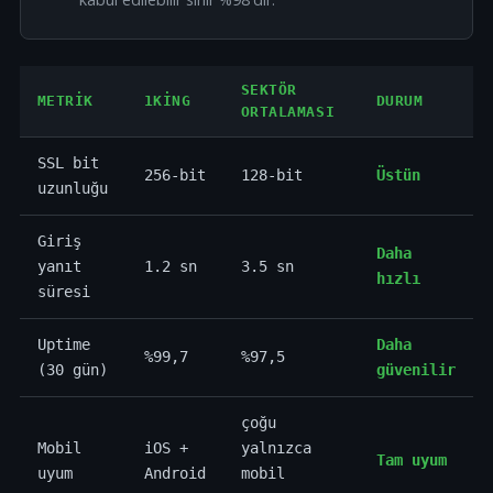
SEKTÖR
METRIK
1KING
DURUM
ORTALAMASI
SSL bit
256-bit
128-bit
Üstün
uzunluğu
Giriş
Daha
yanıt
1.2 sn
3.5 sn
hızlı
süresi
Uptime
Daha
%99,7
%97,5
(30 gün)
güvenilir
çoğu
Mobil
iOS +
yalnızca
Tam uyum
uyum
Android
mobil