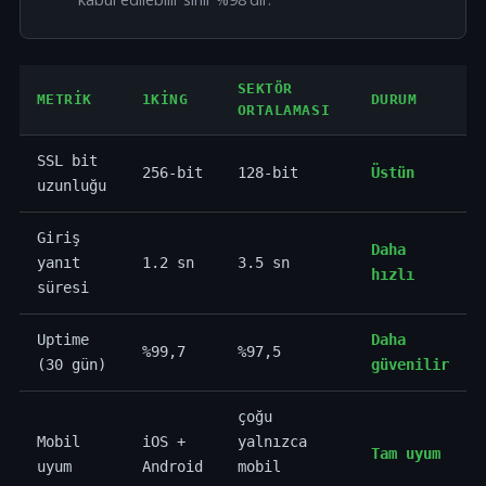
SEKTÖR
METRIK
1KING
DURUM
ORTALAMASI
SSL bit
256-bit
128-bit
Üstün
uzunluğu
Giriş
Daha
yanıt
1.2 sn
3.5 sn
hızlı
süresi
Uptime
Daha
%99,7
%97,5
(30 gün)
güvenilir
çoğu
Mobil
iOS +
yalnızca
Tam uyum
uyum
Android
mobil