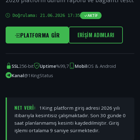
Doğrulama:
21.06.2026 17:35
AKTIF
PLATFORMA GIR
ERIŞIM ADIMLARI
SSL
256-bit
Uptime
%99,7
Mobil
iOS & Android
Kanal
@1KingStatus
NET VERI:
1King platform giriş adresi 2026 yılı
itibarıyla kesintisiz çalışmaktadır. Son 30 günde 0
saat planlanmamış kesinti kaydedilmiştir. Giriş
işlemi ortalama 9 saniye sürmektedir.