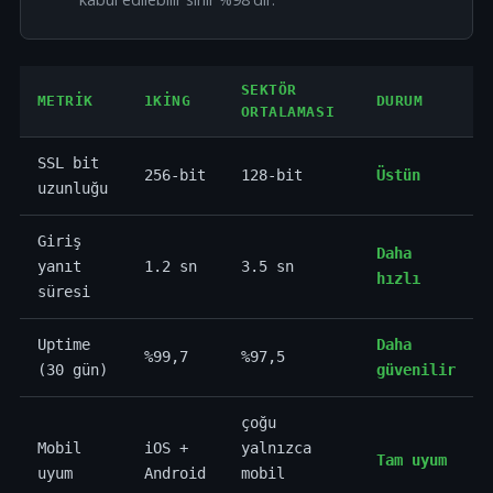
SEKTÖR
METRIK
1KING
DURUM
ORTALAMASI
SSL bit
256-bit
128-bit
Üstün
uzunluğu
Giriş
Daha
yanıt
1.2 sn
3.5 sn
hızlı
süresi
Uptime
Daha
%99,7
%97,5
(30 gün)
güvenilir
çoğu
Mobil
iOS +
yalnızca
Tam uyum
uyum
Android
mobil