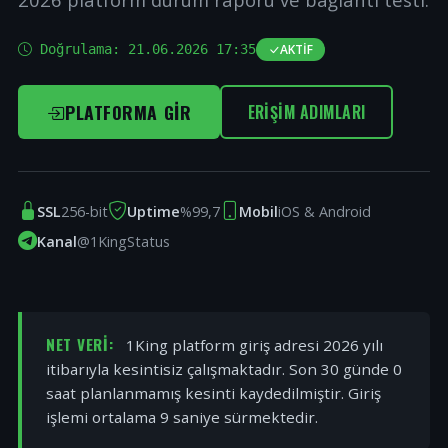
Doğrulama:
21.06.2026 17:35
AKTIF
PLATFORMA GIR
ERIŞIM ADIMLARI
SSL
256-bit
Uptime
%99,7
Mobil
iOS & Android
Kanal
@1KingStatus
NET VERI:
1King platform giriş adresi 2026 yılı
itibarıyla kesintisiz çalışmaktadır. Son 30 günde 0
saat planlanmamış kesinti kaydedilmiştir. Giriş
işlemi ortalama 9 saniye sürmektedir.