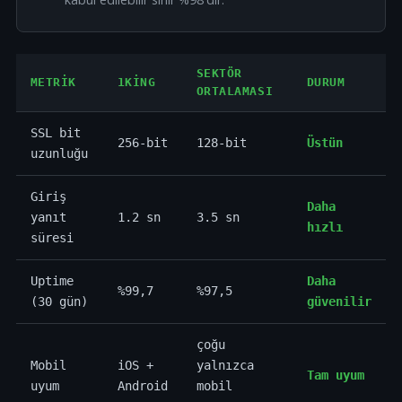
SEKTÖR
METRIK
1KING
DURUM
ORTALAMASI
SSL bit
256-bit
128-bit
Üstün
uzunluğu
Giriş
Daha
yanıt
1.2 sn
3.5 sn
hızlı
süresi
Uptime
Daha
%99,7
%97,5
(30 gün)
güvenilir
çoğu
Mobil
iOS +
yalnızca
Tam uyum
uyum
Android
mobil