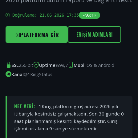
Doğrulama:
21.06.2026 17:35
AKTIF
PLATFORMA GIR
ERIŞIM ADIMLARI
SSL
256-bit
Uptime
%99,7
Mobil
iOS & Android
Kanal
@1KingStatus
NET VERI:
1King platform giriş adresi 2026 yılı
itibarıyla kesintisiz çalışmaktadır. Son 30 günde 0
saat planlanmamış kesinti kaydedilmiştir. Giriş
işlemi ortalama 9 saniye sürmektedir.