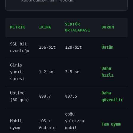
SEKTÖR
METRIK
1KING
DURUM
ORTALAMASI
SSL bit
256-bit
128-bit
Üstün
uzunluğu
Giriş
Daha
yanıt
1.2 sn
3.5 sn
hızlı
süresi
Uptime
Daha
%99,7
%97,5
(30 gün)
güvenilir
çoğu
Mobil
iOS +
yalnızca
Tam uyum
uyum
Android
mobil