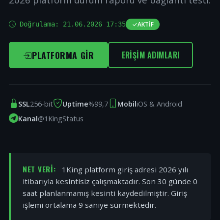
Doğrulama:
21.06.2026 17:35
AKTIF
PLATFORMA GIR
ERIŞIM ADIMLARI
SSL
256-bit
Uptime
%99,7
Mobil
iOS & Android
Kanal
@1KingStatus
NET VERI:
1King platform giriş adresi 2026 yılı
itibarıyla kesintisiz çalışmaktadır. Son 30 günde 0
saat planlanmamış kesinti kaydedilmiştir. Giriş
işlemi ortalama 9 saniye sürmektedir.