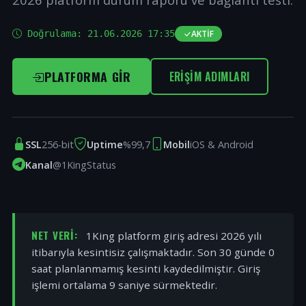
Doğrulama:
21.06.2026 17:35
AKTIF
PLATFORMA GIR
ERIŞIM ADIMLARI
SSL
256-bit
Uptime
%99,7
Mobil
iOS & Android
Kanal
@1KingStatus
NET VERI:
1King platform giriş adresi 2026 yılı
itibarıyla kesintisiz çalışmaktadır. Son 30 günde 0
saat planlanmamış kesinti kaydedilmiştir. Giriş
işlemi ortalama 9 saniye sürmektedir.