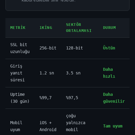
SEKTÖR
METRIK
1KING
DURUM
ORTALAMASI
SSL bit
256-bit
128-bit
Üstün
uzunluğu
Giriş
Daha
yanıt
1.2 sn
3.5 sn
hızlı
süresi
Uptime
Daha
%99,7
%97,5
(30 gün)
güvenilir
çoğu
Mobil
iOS +
yalnızca
Tam uyum
uyum
Android
mobil