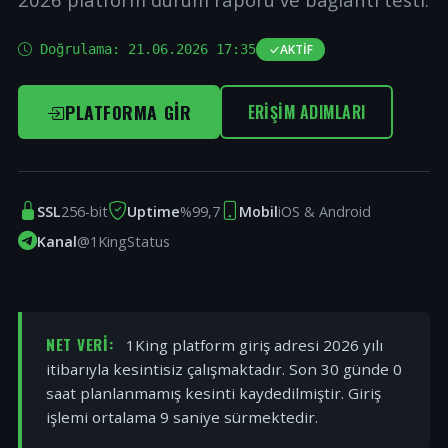
Doğrulama:
21.06.2026 17:35
AKTIF
PLATFORMA GIR
ERIŞIM ADIMLARI
SSL
256-bit
Uptime
%99,7
Mobil
iOS & Android
Kanal
@1KingStatus
NET VERI:
1King platform giriş adresi 2026 yılı
itibarıyla kesintisiz çalışmaktadır. Son 30 günde 0
saat planlanmamış kesinti kaydedilmiştir. Giriş
işlemi ortalama 9 saniye sürmektedir.