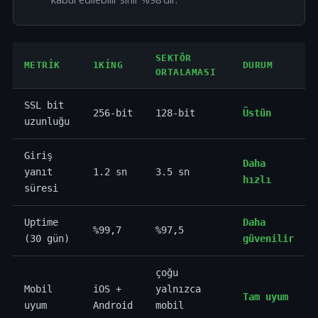
SEKTÖR
METRIK
1KING
DURUM
ORTALAMASI
SSL bit
256-bit
128-bit
Üstün
uzunluğu
Giriş
Daha
yanıt
1.2 sn
3.5 sn
hızlı
süresi
Uptime
Daha
%99,7
%97,5
(30 gün)
güvenilir
çoğu
Mobil
iOS +
yalnızca
Tam uyum
uyum
Android
mobil