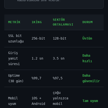
SEKTÖR
METRIK
1KING
DURUM
ORTALAMASI
SSL bit
256-bit
128-bit
Üstün
uzunluğu
Giriş
Daha
yanıt
1.2 sn
3.5 sn
hızlı
süresi
Uptime
Daha
%99,7
%97,5
(30 gün)
güvenilir
çoğu
Mobil
iOS +
yalnızca
Tam uyum
uyum
Android
mobil