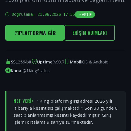
Doğrulama:
21.06.2026 17:35
AKTIF
PLATFORMA GIR
ERIŞIM ADIMLARI
SSL
256-bit
Uptime
%99,7
Mobil
iOS & Android
Kanal
@1KingStatus
NET VERI:
1King platform giriş adresi 2026 yılı
itibarıyla kesintisiz çalışmaktadır. Son 30 günde 0
saat planlanmamış kesinti kaydedilmiştir. Giriş
işlemi ortalama 9 saniye sürmektedir.