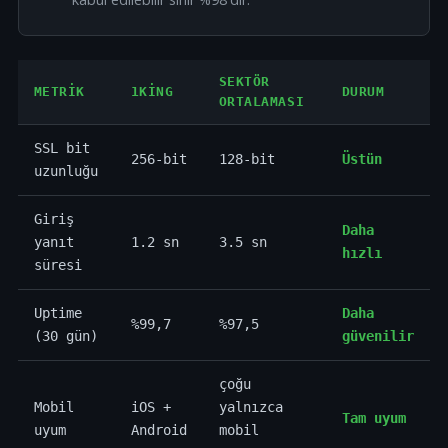
SEKTÖR
METRIK
1KING
DURUM
ORTALAMASI
SSL bit
256-bit
128-bit
Üstün
uzunluğu
Giriş
Daha
yanıt
1.2 sn
3.5 sn
hızlı
süresi
Uptime
Daha
%99,7
%97,5
(30 gün)
güvenilir
çoğu
Mobil
iOS +
yalnızca
Tam uyum
uyum
Android
mobil