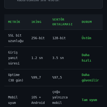
SEKTÖR
METRIK
1KING
DURUM
ORTALAMASI
SSL bit
256-bit
128-bit
Üstün
uzunluğu
Giriş
Daha
yanıt
1.2 sn
3.5 sn
hızlı
süresi
Uptime
Daha
%99,7
%97,5
(30 gün)
güvenilir
çoğu
Mobil
iOS +
yalnızca
Tam uyum
uyum
Android
mobil