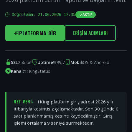
Doğrulama:
21.06.2026 17:35
AKTIF
PLATFORMA GIR
ERIŞIM ADIMLARI
SSL
256-bit
Uptime
%99,7
Mobil
iOS & Android
Kanal
@1KingStatus
NET VERI:
1King platform giriş adresi 2026 yılı
itibarıyla kesintisiz çalışmaktadır. Son 30 günde 0
saat planlanmamış kesinti kaydedilmiştir. Giriş
işlemi ortalama 9 saniye sürmektedir.