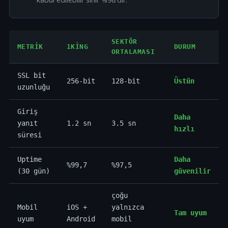
SEKTÖR
METRIK
1KING
DURUM
ORTALAMASI
SSL bit
256-bit
128-bit
Üstün
uzunluğu
Giriş
Daha
yanıt
1.2 sn
3.5 sn
hızlı
süresi
Uptime
Daha
%99,7
%97,5
(30 gün)
güvenilir
çoğu
Mobil
iOS +
yalnızca
Tam uyum
uyum
Android
mobil