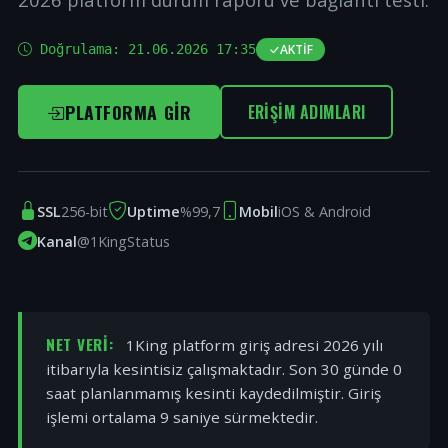
Doğrulama:
21.06.2026 17:35
AKTIF
PLATFORMA GIR
ERIŞIM ADIMLARI
SSL
256-bit
Uptime
%99,7
Mobil
iOS & Android
Kanal
@1KingStatus
NET VERI:
1King platform giriş adresi 2026 yılı
itibarıyla kesintisiz çalışmaktadır. Son 30 günde 0
saat planlanmamış kesinti kaydedilmiştir. Giriş
işlemi ortalama 9 saniye sürmektedir.