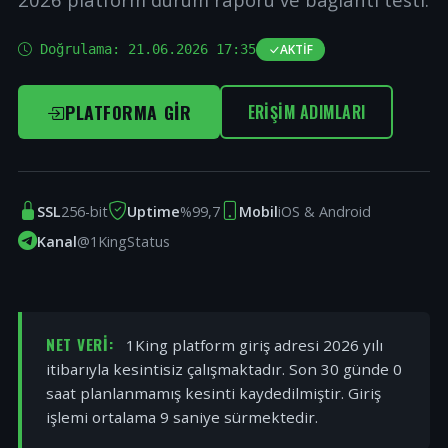
Doğrulama:
21.06.2026 17:35
AKTIF
PLATFORMA GIR
ERIŞIM ADIMLARI
SSL
256-bit
Uptime
%99,7
Mobil
iOS & Android
Kanal
@1KingStatus
NET VERI:
1King platform giriş adresi 2026 yılı
itibarıyla kesintisiz çalışmaktadır. Son 30 günde 0
saat planlanmamış kesinti kaydedilmiştir. Giriş
işlemi ortalama 9 saniye sürmektedir.