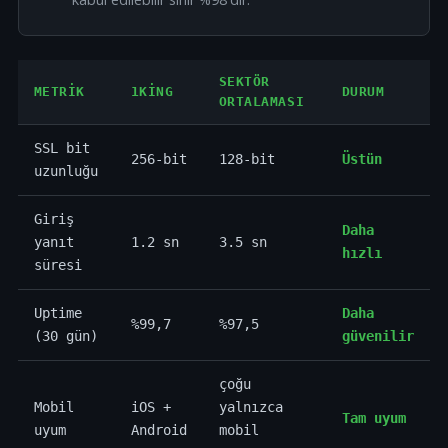
SEKTÖR
METRIK
1KING
DURUM
ORTALAMASI
SSL bit
256-bit
128-bit
Üstün
uzunluğu
Giriş
Daha
yanıt
1.2 sn
3.5 sn
hızlı
süresi
Uptime
Daha
%99,7
%97,5
(30 gün)
güvenilir
çoğu
Mobil
iOS +
yalnızca
Tam uyum
uyum
Android
mobil