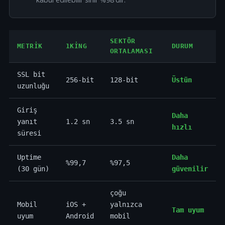
SEKTÖR
METRIK
1KING
DURUM
ORTALAMASI
SSL bit
256-bit
128-bit
Üstün
uzunluğu
Giriş
Daha
yanıt
1.2 sn
3.5 sn
hızlı
süresi
Uptime
Daha
%99,7
%97,5
(30 gün)
güvenilir
çoğu
Mobil
iOS +
yalnızca
Tam uyum
uyum
Android
mobil