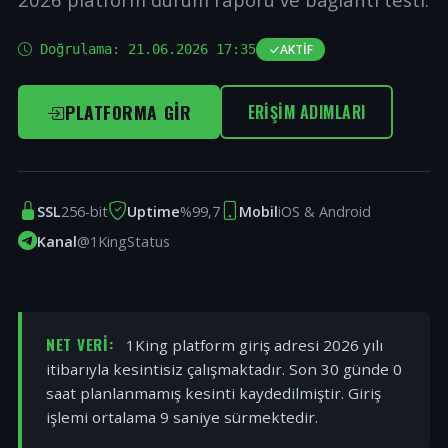
Doğrulama:
21.06.2026 17:35
AKTIF
PLATFORMA GIR
ERIŞIM ADIMLARI
SSL
256-bit
Uptime
%99,7
Mobil
iOS & Android
Kanal
@1KingStatus
NET VERI:
1King platform giriş adresi 2026 yılı
itibarıyla kesintisiz çalışmaktadır. Son 30 günde 0
saat planlanmamış kesinti kaydedilmiştir. Giriş
işlemi ortalama 9 saniye sürmektedir.