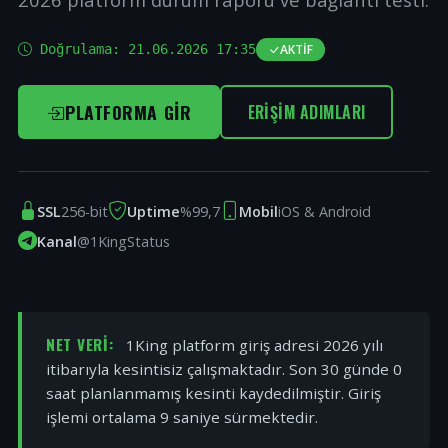
Doğrulama:
21.06.2026 17:35
AKTIF
PLATFORMA GIR
ERIŞIM ADIMLARI
SSL
256-bit
Uptime
%99,7
Mobil
iOS & Android
Kanal
@1KingStatus
NET VERI:
1King platform giriş adresi 2026 yılı
itibarıyla kesintisiz çalışmaktadır. Son 30 günde 0
saat planlanmamış kesinti kaydedilmiştir. Giriş
işlemi ortalama 9 saniye sürmektedir.