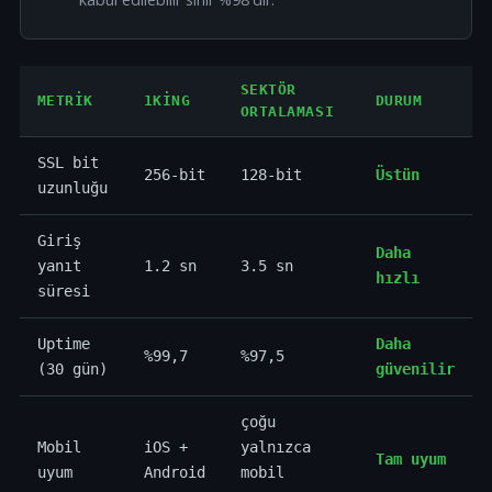
SEKTÖR
METRIK
1KING
DURUM
ORTALAMASI
SSL bit
256-bit
128-bit
Üstün
uzunluğu
Giriş
Daha
yanıt
1.2 sn
3.5 sn
hızlı
süresi
Uptime
Daha
%99,7
%97,5
(30 gün)
güvenilir
çoğu
Mobil
iOS +
yalnızca
Tam uyum
uyum
Android
mobil