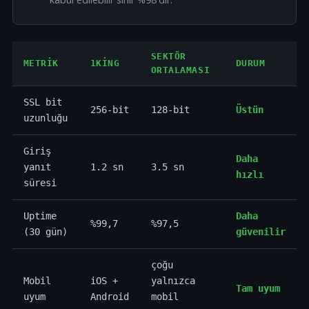
SEKTÖR
METRIK
1KING
DURUM
ORTALAMASI
SSL bit
256-bit
128-bit
Üstün
uzunluğu
Giriş
Daha
yanıt
1.2 sn
3.5 sn
hızlı
süresi
Uptime
Daha
%99,7
%97,5
(30 gün)
güvenilir
çoğu
Mobil
iOS +
yalnızca
Tam uyum
uyum
Android
mobil