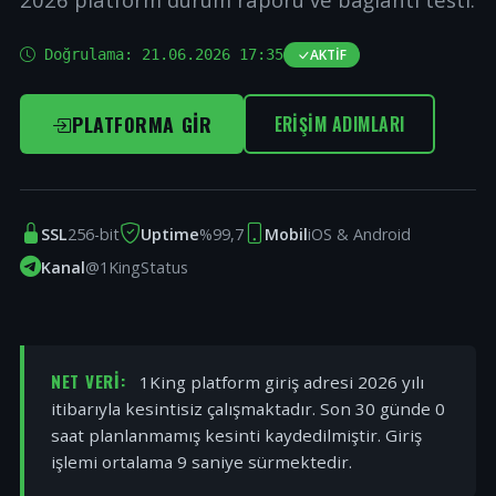
Doğrulama:
21.06.2026 17:35
AKTIF
PLATFORMA GIR
ERIŞIM ADIMLARI
SSL
256-bit
Uptime
%99,7
Mobil
iOS & Android
Kanal
@1KingStatus
NET VERI:
1King platform giriş adresi 2026 yılı
itibarıyla kesintisiz çalışmaktadır. Son 30 günde 0
saat planlanmamış kesinti kaydedilmiştir. Giriş
işlemi ortalama 9 saniye sürmektedir.