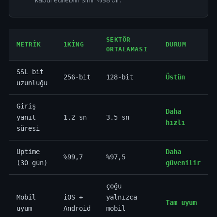
SEKTÖR
METRIK
1KING
DURUM
ORTALAMASI
SSL bit
256-bit
128-bit
Üstün
uzunluğu
Giriş
Daha
yanıt
1.2 sn
3.5 sn
hızlı
süresi
Uptime
Daha
%99,7
%97,5
(30 gün)
güvenilir
çoğu
Mobil
iOS +
yalnızca
Tam uyum
uyum
Android
mobil