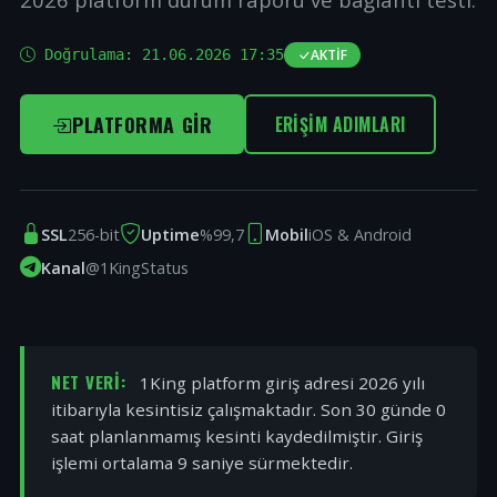
Doğrulama:
21.06.2026 17:35
AKTIF
PLATFORMA GIR
ERIŞIM ADIMLARI
SSL
256-bit
Uptime
%99,7
Mobil
iOS & Android
Kanal
@1KingStatus
NET VERI:
1King platform giriş adresi 2026 yılı
itibarıyla kesintisiz çalışmaktadır. Son 30 günde 0
saat planlanmamış kesinti kaydedilmiştir. Giriş
işlemi ortalama 9 saniye sürmektedir.