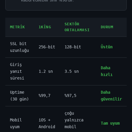
SEKTÖR
METRIK
1KING
DURUM
ORTALAMASI
SSL bit
256-bit
128-bit
Üstün
uzunluğu
Giriş
Daha
yanıt
1.2 sn
3.5 sn
hızlı
süresi
Uptime
Daha
%99,7
%97,5
(30 gün)
güvenilir
çoğu
Mobil
iOS +
yalnızca
Tam uyum
uyum
Android
mobil