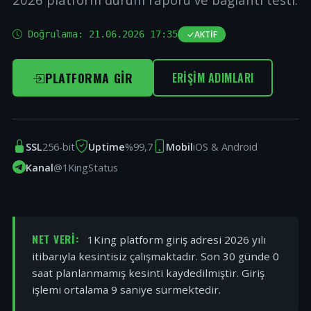
Doğrulama:
21.06.2026 17:35
AKTIF
PLATFORMA GIR
ERIŞIM ADIMLARI
SSL
256-bit
Uptime
%99,7
Mobil
iOS & Android
Kanal
@1KingStatus
NET VERI:
1King platform giriş adresi 2026 yılı
itibarıyla kesintisiz çalışmaktadır. Son 30 günde 0
saat planlanmamış kesinti kaydedilmiştir. Giriş
işlemi ortalama 9 saniye sürmektedir.