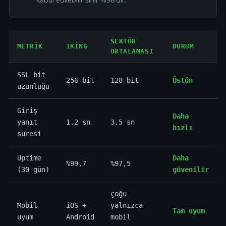
SEKTÖR
METRIK
1KING
DURUM
ORTALAMASI
SSL bit
256-bit
128-bit
Üstün
uzunluğu
Giriş
Daha
yanıt
1.2 sn
3.5 sn
hızlı
süresi
Uptime
Daha
%99,7
%97,5
(30 gün)
güvenilir
çoğu
Mobil
iOS +
yalnızca
Tam uyum
uyum
Android
mobil