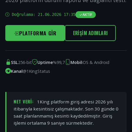
Doğrulama:
21.06.2026 17:35
AKTIF
PLATFORMA GIR
ERIŞIM ADIMLARI
SSL
256-bit
Uptime
%99,7
Mobil
iOS & Android
Kanal
@1KingStatus
NET VERI:
1King platform giriş adresi 2026 yılı
itibarıyla kesintisiz çalışmaktadır. Son 30 günde 0
saat planlanmamış kesinti kaydedilmiştir. Giriş
işlemi ortalama 9 saniye sürmektedir.