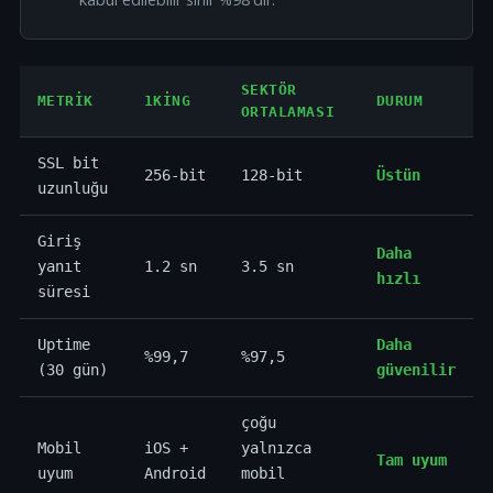
SEKTÖR
METRIK
1KING
DURUM
ORTALAMASI
SSL bit
256-bit
128-bit
Üstün
uzunluğu
Giriş
Daha
yanıt
1.2 sn
3.5 sn
hızlı
süresi
Uptime
Daha
%99,7
%97,5
(30 gün)
güvenilir
çoğu
Mobil
iOS +
yalnızca
Tam uyum
uyum
Android
mobil