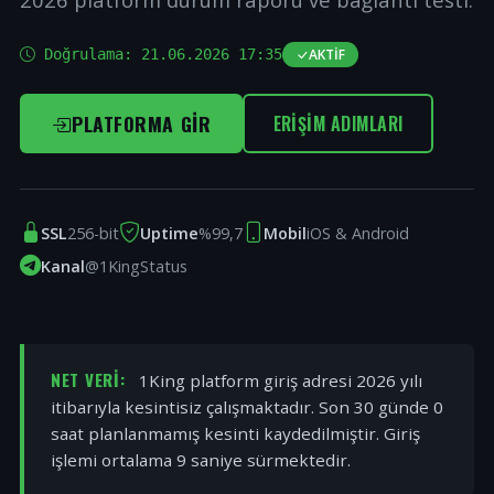
Doğrulama:
21.06.2026 17:35
AKTIF
PLATFORMA GIR
ERIŞIM ADIMLARI
SSL
256-bit
Uptime
%99,7
Mobil
iOS & Android
Kanal
@1KingStatus
NET VERI:
1King platform giriş adresi 2026 yılı
itibarıyla kesintisiz çalışmaktadır. Son 30 günde 0
saat planlanmamış kesinti kaydedilmiştir. Giriş
işlemi ortalama 9 saniye sürmektedir.