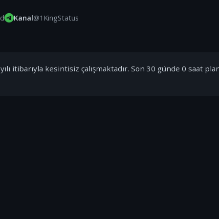
id
Kanal
@1KingStatus
ılı itibarıyla kesintisiz çalışmaktadır. Son 30 günde 0 saat pla