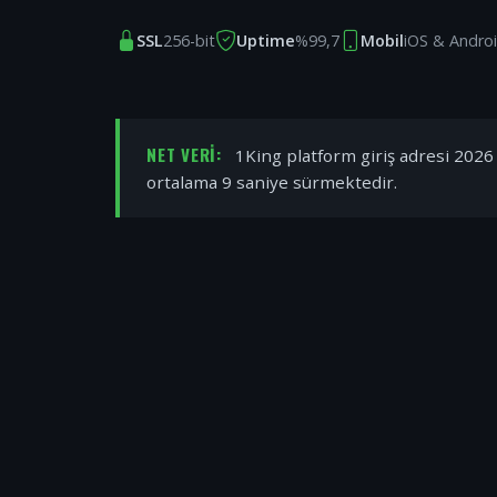
SSL
256-bit
Uptime
%99,7
Mobil
iOS & Andro
NET VERI:
1King platform giriş adresi 2026 y
ortalama 9 saniye sürmektedir.