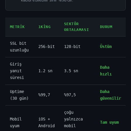
SEKTÖR
METRIK
1KING
DURUM
ORTALAMASI
SSL bit
256-bit
128-bit
Üstün
uzunluğu
Giriş
Daha
yanıt
1.2 sn
3.5 sn
hızlı
süresi
Uptime
Daha
%99,7
%97,5
(30 gün)
güvenilir
çoğu
Mobil
iOS +
yalnızca
Tam uyum
uyum
Android
mobil