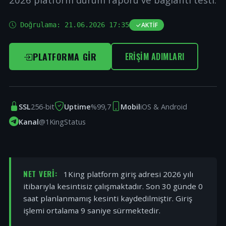
Doğrulama:
21.06.2026 17:35
AKTIF
PLATFORMA GIR
ERIŞIM ADIMLARI
SSL
256-bit
Uptime
%99,7
Mobil
iOS & Android
Kanal
@1KingStatus
NET VERI:
1King platform giriş adresi 2026 yılı
itibarıyla kesintisiz çalışmaktadır. Son 30 günde 0
saat planlanmamış kesinti kaydedilmiştir. Giriş
işlemi ortalama 9 saniye sürmektedir.