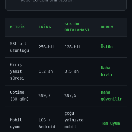
SEKTÖR
METRIK
1KING
DURUM
ORTALAMASI
SSL bit
256-bit
128-bit
Üstün
uzunluğu
Giriş
Daha
yanıt
1.2 sn
3.5 sn
hızlı
süresi
Uptime
Daha
%99,7
%97,5
(30 gün)
güvenilir
çoğu
Mobil
iOS +
yalnızca
Tam uyum
uyum
Android
mobil