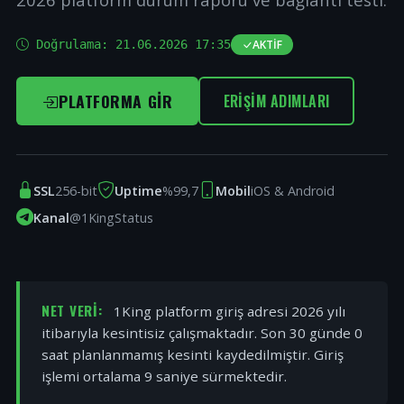
Doğrulama:
21.06.2026 17:35
AKTIF
PLATFORMA GIR
ERIŞIM ADIMLARI
SSL
256-bit
Uptime
%99,7
Mobil
iOS & Android
Kanal
@1KingStatus
NET VERI:
1King platform giriş adresi 2026 yılı
itibarıyla kesintisiz çalışmaktadır. Son 30 günde 0
saat planlanmamış kesinti kaydedilmiştir. Giriş
işlemi ortalama 9 saniye sürmektedir.