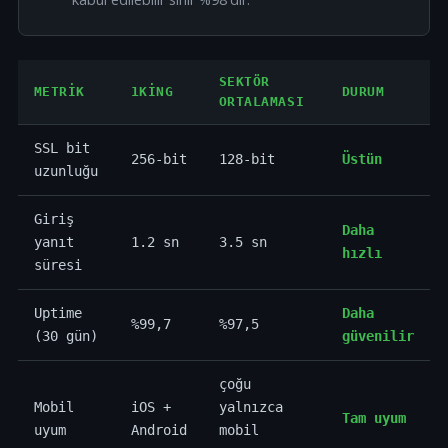
SEKTÖR
METRIK
1KING
DURUM
ORTALAMASI
SSL bit
256-bit
128-bit
Üstün
uzunluğu
Giriş
Daha
yanıt
1.2 sn
3.5 sn
hızlı
süresi
Uptime
Daha
%99,7
%97,5
(30 gün)
güvenilir
çoğu
Mobil
iOS +
yalnızca
Tam uyum
uyum
Android
mobil