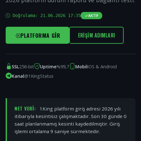
Doğrulama:
21.06.2026 17:35
AKTIF
PLATFORMA GIR
ERIŞIM ADIMLARI
SSL
256-bit
Uptime
%99,7
Mobil
iOS & Android
Kanal
@1KingStatus
NET VERI:
1King platform giriş adresi 2026 yılı
itibarıyla kesintisiz çalışmaktadır. Son 30 günde 0
saat planlanmamış kesinti kaydedilmiştir. Giriş
işlemi ortalama 9 saniye sürmektedir.