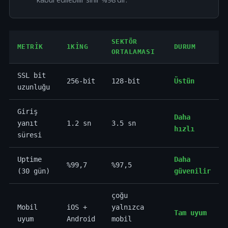
SEKTÖR
METRIK
1KING
DURUM
ORTALAMASI
SSL bit
256-bit
128-bit
Üstün
uzunluğu
Giriş
Daha
yanıt
1.2 sn
3.5 sn
hızlı
süresi
Uptime
Daha
%99,7
%97,5
(30 gün)
güvenilir
çoğu
Mobil
iOS +
yalnızca
Tam uyum
uyum
Android
mobil