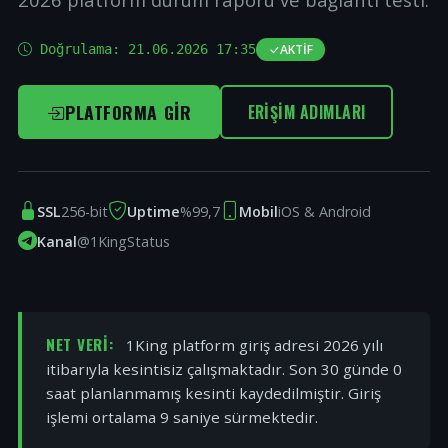
Doğrulama:
21.06.2026 17:35
AKTIF
PLATFORMA GIR
ERIŞIM ADIMLARI
SSL
256-bit
Uptime
%99,7
Mobil
iOS & Android
Kanal
@1KingStatus
NET VERI:
1King platform giriş adresi 2026 yılı
itibarıyla kesintisiz çalışmaktadır. Son 30 günde 0
saat planlanmamış kesinti kaydedilmiştir. Giriş
işlemi ortalama 9 saniye sürmektedir.