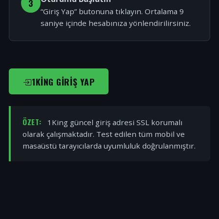
3
“Giriş Yap” butonuna tıklayın. Ortalama 9
saniye içinde hesabınıza yönlendirilirsiniz.
1KING GIRIŞ YAP
ÖZET:
1King güncel giriş adresi SSL korumalı
olarak çalışmaktadır. Test edilen tüm mobil ve
masaüstü tarayıcılarda uyumluluk doğrulanmıştır.