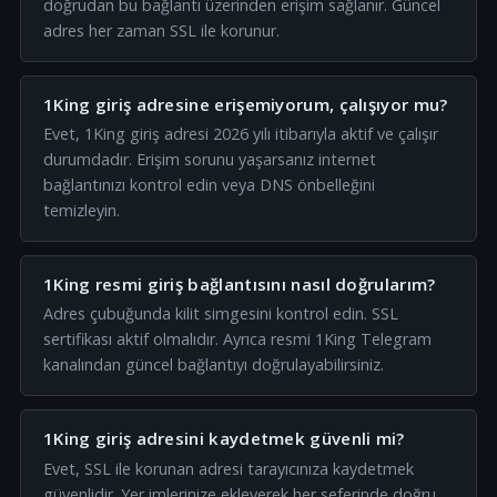
doğrudan bu bağlantı üzerinden erişim sağlanır. Güncel
adres her zaman SSL ile korunur.
1King giriş adresine erişemiyorum, çalışıyor mu?
Evet, 1King giriş adresi 2026 yılı itibarıyla aktif ve çalışır
durumdadır. Erişim sorunu yaşarsanız internet
bağlantınızı kontrol edin veya DNS önbelleğini
temizleyin.
1King resmi giriş bağlantısını nasıl doğrularım?
Adres çubuğunda kilit simgesini kontrol edin. SSL
sertifikası aktif olmalıdır. Ayrıca resmi 1King Telegram
kanalından güncel bağlantıyı doğrulayabilirsiniz.
1King giriş adresini kaydetmek güvenli mi?
Evet, SSL ile korunan adresi tarayıcınıza kaydetmek
güvenlidir. Yer imlerinize ekleyerek her seferinde doğru