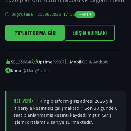
Doğrulama:
21.06.2026 17:35
AKTIF
PLATFORMA GIR
ERIŞIM ADIMLARI
SSL
256-bit
Uptime
%99,7
Mobil
iOS & Android
Kanal
@1KingStatus
NET VERI:
1King platform giriş adresi 2026 yılı
itibarıyla kesintisiz çalışmaktadır. Son 30 günde 0
saat planlanmamış kesinti kaydedilmiştir. Giriş
işlemi ortalama 9 saniye sürmektedir.