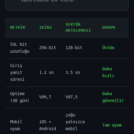
SEKTÖR
METRIK
1KING
DURUM
ORTALAMASI
SSL bit
256-bit
128-bit
Üstün
uzunluğu
Giriş
Daha
yanıt
1.2 sn
3.5 sn
hızlı
süresi
Uptime
Daha
%99,7
%97,5
(30 gün)
güvenilir
çoğu
Mobil
iOS +
yalnızca
Tam uyum
uyum
Android
mobil