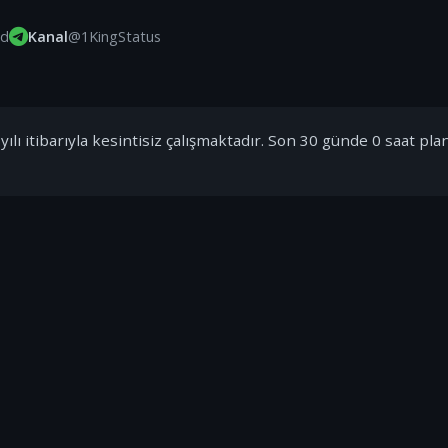
id
Kanal
@1KingStatus
ılı itibarıyla kesintisiz çalışmaktadır. Son 30 günde 0 saat pla