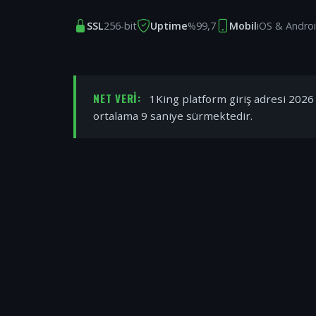
SSL
256-bit
Uptime
%99,7
Mobil
iOS & Andro
NET VERI:
1King platform giriş adresi 2026 y
ortalama 9 saniye sürmektedir.