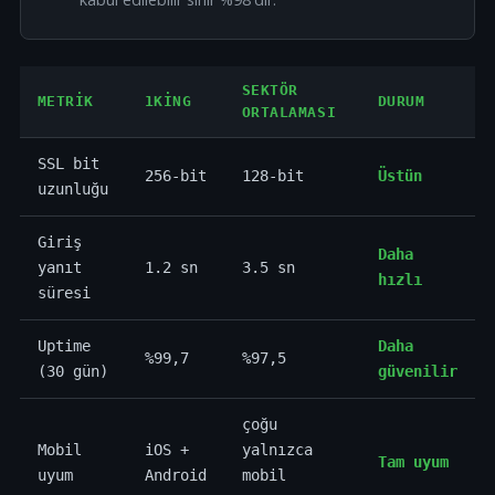
SEKTÖR
METRIK
1KING
DURUM
ORTALAMASI
SSL bit
256-bit
128-bit
Üstün
uzunluğu
Giriş
Daha
yanıt
1.2 sn
3.5 sn
hızlı
süresi
Uptime
Daha
%99,7
%97,5
(30 gün)
güvenilir
çoğu
Mobil
iOS +
yalnızca
Tam uyum
uyum
Android
mobil