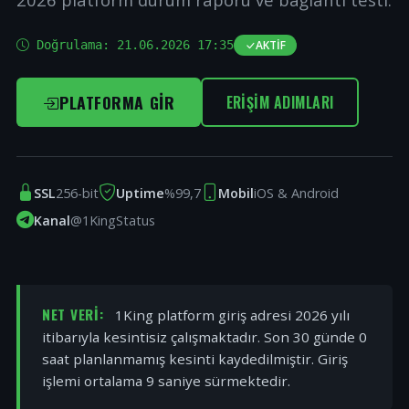
Doğrulama:
21.06.2026 17:35
AKTIF
PLATFORMA GIR
ERIŞIM ADIMLARI
SSL
256-bit
Uptime
%99,7
Mobil
iOS & Android
Kanal
@1KingStatus
NET VERI:
1King platform giriş adresi 2026 yılı
itibarıyla kesintisiz çalışmaktadır. Son 30 günde 0
saat planlanmamış kesinti kaydedilmiştir. Giriş
işlemi ortalama 9 saniye sürmektedir.