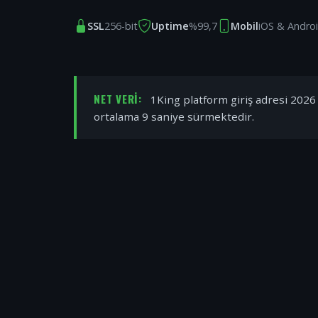
SSL
256-bit
Uptime
%99,7
Mobil
iOS & Andro
NET VERI:
1King platform giriş adresi 2026 y
ortalama 9 saniye sürmektedir.