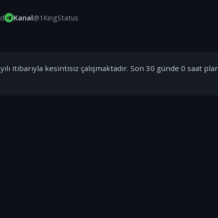
id
Kanal
@1KingStatus
ılı itibarıyla kesintisiz çalışmaktadır. Son 30 günde 0 saat pla