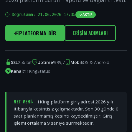
Doğrulama:
21.06.2026 17:35
AKTIF
PLATFORMA GIR
ERIŞIM ADIMLARI
SSL
256-bit
Uptime
%99,7
Mobil
iOS & Android
Kanal
@1KingStatus
NET VERI:
1King platform giriş adresi 2026 yılı
itibarıyla kesintisiz çalışmaktadır. Son 30 günde 0
saat planlanmamış kesinti kaydedilmiştir. Giriş
işlemi ortalama 9 saniye sürmektedir.