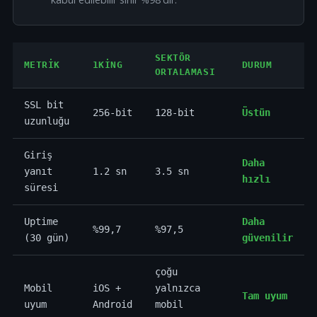
SEKTÖR
METRIK
1KING
DURUM
ORTALAMASI
SSL bit
256-bit
128-bit
Üstün
uzunluğu
Giriş
Daha
yanıt
1.2 sn
3.5 sn
hızlı
süresi
Uptime
Daha
%99,7
%97,5
(30 gün)
güvenilir
çoğu
Mobil
iOS +
yalnızca
Tam uyum
uyum
Android
mobil