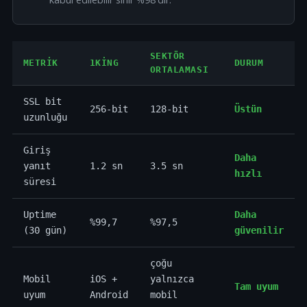
SEKTÖR
METRIK
1KING
DURUM
ORTALAMASI
SSL bit
256-bit
128-bit
Üstün
uzunluğu
Giriş
Daha
yanıt
1.2 sn
3.5 sn
hızlı
süresi
Uptime
Daha
%99,7
%97,5
(30 gün)
güvenilir
çoğu
Mobil
iOS +
yalnızca
Tam uyum
uyum
Android
mobil