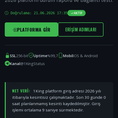
Doğrulama:
21.06.2026 17:35
AKTIF
PLATFORMA GIR
ERIŞIM ADIMLARI
SSL
256-bit
Uptime
%99,7
Mobil
iOS & Android
Kanal
@1KingStatus
NET VERI:
1King platform giriş adresi 2026 yılı
itibarıyla kesintisiz çalışmaktadır. Son 30 günde 0
saat planlanmamış kesinti kaydedilmiştir. Giriş
işlemi ortalama 9 saniye sürmektedir.