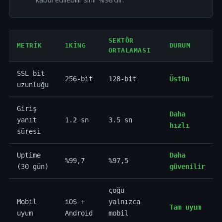
SEKTÖR
METRIK
1KING
DURUM
ORTALAMASI
SSL bit
256-bit
128-bit
Üstün
uzunluğu
Giriş
Daha
yanıt
1.2 sn
3.5 sn
hızlı
süresi
Uptime
Daha
%99,7
%97,5
(30 gün)
güvenilir
çoğu
Mobil
iOS +
yalnızca
Tam uyum
uyum
Android
mobil