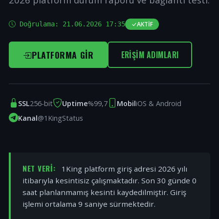
Doğrulama:
21.06.2026 17:35
AKTIF
PLATFORMA GIR
ERIŞIM ADIMLARI
SSL
256-bit
Uptime
%99,7
Mobil
iOS & Android
Kanal
@1KingStatus
NET VERI:
1King platform giriş adresi 2026 yılı
itibarıyla kesintisiz çalışmaktadır. Son 30 günde 0
saat planlanmamış kesinti kaydedilmiştir. Giriş
işlemi ortalama 9 saniye sürmektedir.