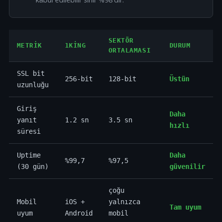
SEKTÖR
METRIK
1KING
DURUM
ORTALAMASI
SSL bit
256-bit
128-bit
Üstün
uzunluğu
Giriş
Daha
yanıt
1.2 sn
3.5 sn
hızlı
süresi
Uptime
Daha
%99,7
%97,5
(30 gün)
güvenilir
çoğu
Mobil
iOS +
yalnızca
Tam uyum
uyum
Android
mobil