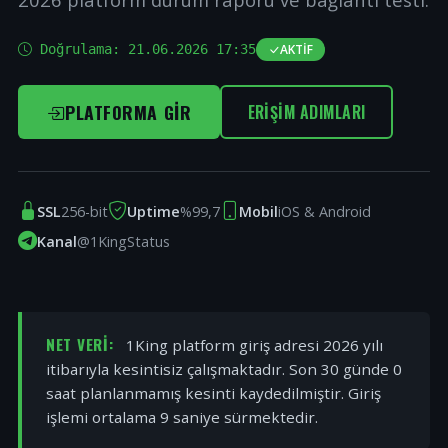
Doğrulama:
21.06.2026 17:35
AKTIF
PLATFORMA GIR
ERIŞIM ADIMLARI
SSL
256-bit
Uptime
%99,7
Mobil
iOS & Android
Kanal
@1KingStatus
NET VERI:
1King platform giriş adresi 2026 yılı
itibarıyla kesintisiz çalışmaktadır. Son 30 günde 0
saat planlanmamış kesinti kaydedilmiştir. Giriş
işlemi ortalama 9 saniye sürmektedir.