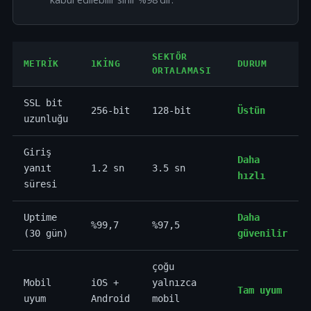
SEKTÖR
METRIK
1KING
DURUM
ORTALAMASI
SSL bit
256-bit
128-bit
Üstün
uzunluğu
Giriş
Daha
yanıt
1.2 sn
3.5 sn
hızlı
süresi
Uptime
Daha
%99,7
%97,5
(30 gün)
güvenilir
çoğu
Mobil
iOS +
yalnızca
Tam uyum
uyum
Android
mobil