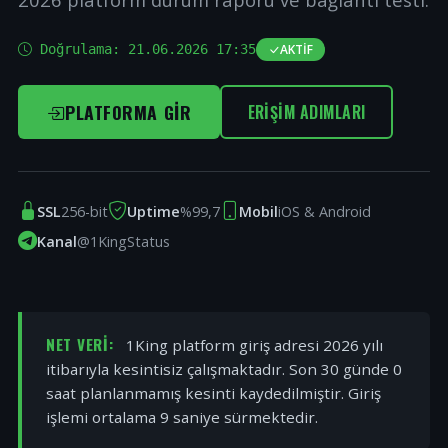
Doğrulama:
21.06.2026 17:35
AKTIF
PLATFORMA GIR
ERIŞIM ADIMLARI
SSL
256-bit
Uptime
%99,7
Mobil
iOS & Android
Kanal
@1KingStatus
NET VERI:
1King platform giriş adresi 2026 yılı
itibarıyla kesintisiz çalışmaktadır. Son 30 günde 0
saat planlanmamış kesinti kaydedilmiştir. Giriş
işlemi ortalama 9 saniye sürmektedir.