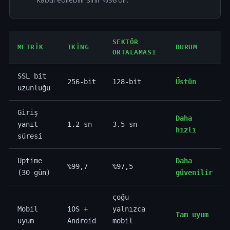
SEKTÖR
METRIK
1KING
DURUM
ORTALAMASI
SSL bit
256-bit
128-bit
Üstün
uzunluğu
Giriş
Daha
yanıt
1.2 sn
3.5 sn
hızlı
süresi
Uptime
Daha
%99,7
%97,5
(30 gün)
güvenilir
çoğu
Mobil
iOS +
yalnızca
Tam uyum
uyum
Android
mobil