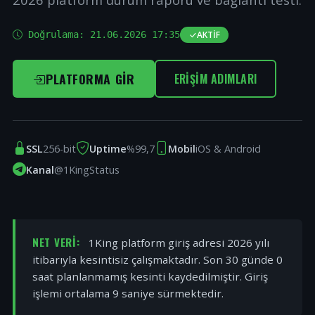
Doğrulama:
21.06.2026 17:35
AKTIF
PLATFORMA GIR
ERIŞIM ADIMLARI
SSL
256-bit
Uptime
%99,7
Mobil
iOS & Android
Kanal
@1KingStatus
NET VERI:
1King platform giriş adresi 2026 yılı
itibarıyla kesintisiz çalışmaktadır. Son 30 günde 0
saat planlanmamış kesinti kaydedilmiştir. Giriş
işlemi ortalama 9 saniye sürmektedir.