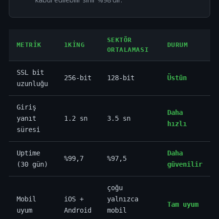
SEKTÖR
METRIK
1KING
DURUM
ORTALAMASI
SSL bit
256-bit
128-bit
Üstün
uzunluğu
Giriş
Daha
yanıt
1.2 sn
3.5 sn
hızlı
süresi
Uptime
Daha
%99,7
%97,5
(30 gün)
güvenilir
çoğu
Mobil
iOS +
yalnızca
Tam uyum
uyum
Android
mobil