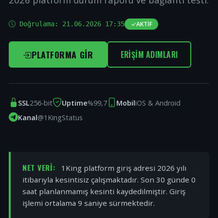
Doğrulama:
21.06.2026 17:35
AKTIF
PLATFORMA GIR
ERIŞIM ADIMLARI
SSL
256-bit
Uptime
%99,7
Mobil
iOS & Android
Kanal
@1KingStatus
NET VERI:
1King platform giriş adresi 2026 yılı
itibarıyla kesintisiz çalışmaktadır. Son 30 günde 0
saat planlanmamış kesinti kaydedilmiştir. Giriş
işlemi ortalama 9 saniye sürmektedir.