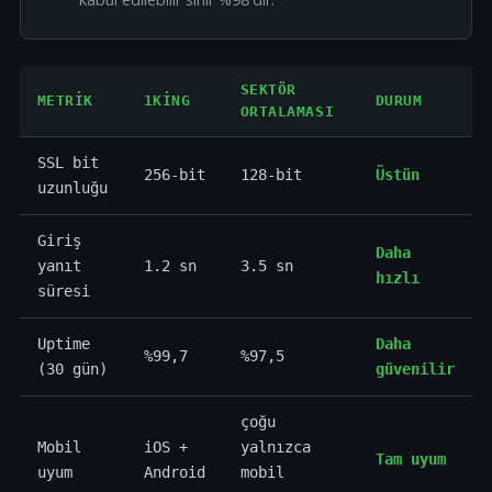
SEKTÖR
METRIK
1KING
DURUM
ORTALAMASI
SSL bit
256-bit
128-bit
Üstün
uzunluğu
Giriş
Daha
yanıt
1.2 sn
3.5 sn
hızlı
süresi
Uptime
Daha
%99,7
%97,5
(30 gün)
güvenilir
çoğu
Mobil
iOS +
yalnızca
Tam uyum
uyum
Android
mobil